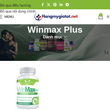
Bỏ qua điều hướng
Bỏ qua nội dung chính
0
MENU
0
Winmax Plus
Danh mục
Trang chủ
Thương hiệu
Winmax Plus
Hiển thị kết quả duy nhất
Hiển thị thanh bên