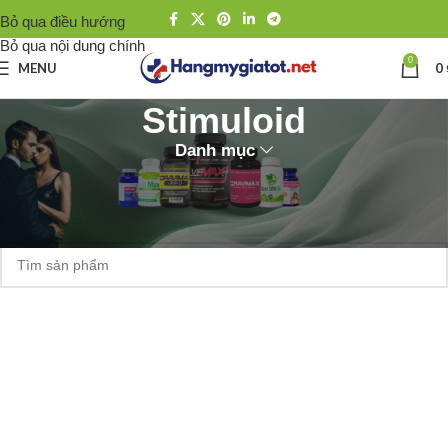
Bỏ qua điều hướng
Bỏ qua nội dung chính
0
MENU
0
Stimuloid
Danh mục
Trang chủ
Thương hiệu
Stimuloid
Không tìm thấy sản phẩm nào khớp với lựa chọn của bạn.