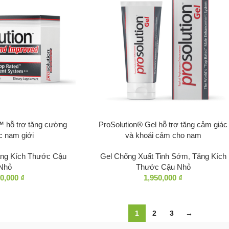
s™ hỗ trợ tăng cường
ProSolution® Gel hỗ trợ tăng cảm giác
c nam giới
và khoái cảm cho nam
ng Kích Thước Cậu
Gel Chống Xuất Tinh Sớm
,
Tăng Kích
Nhỏ
Thước Cậu Nhỏ
90,000
₫
1,950,000
₫
1
2
3
→