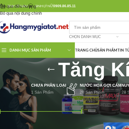
Bỏ qua điều hướng
SINH LÝ NAM
SINH LÝ NỮ
0909.86.85.11
Bỏ qua nội dung chính
CHỌN DANH MỤC
DANH MỤC SẢN PHẨM
TRANG CHỦ
SẢN PHẨM
TIN T
Tăng K
CHƯA PHÂN LOẠI
NƯỚC HOA GỢI CẢM
NƯ
1 Sản Phẩm
28 Sản Phẩm
28 
LỌC THEO GIÁ
Trang chủ
Sinh Lý 
Giá:
290,000 ₫
—
1,990,000 ₫
LỌC