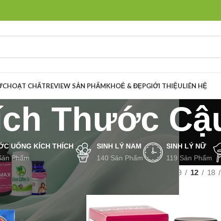
ỨC
HOẠT CHẤT
REVIEW SẢN PHẨM
KHOẺ & ĐẸP
GIỚI THIỆU
LIÊN HỆ
ích Thước Cậ
ỚC UỐNG KÍCH THÍCH
SINH LÝ NAM
SINH LÝ NỮ
Sản Phẩm
140 Sản Phẩm
119 Sản Phẩm
Nam
Tăng Kích Thước Cậu Nhỏ
Hiển thị
9
12
18