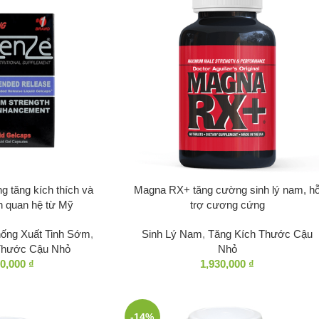
g tăng kích thích và
Magna RX+ tăng cường sinh lý nam, h
an quan hệ từ Mỹ
trợ cương cứng
ống Xuất Tinh Sớm
,
Sinh Lý Nam
,
Tăng Kích Thước Cậu
Thước Cậu Nhỏ
Nhỏ
90,000
₫
1,930,000
₫
-14%