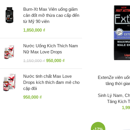
Burn-Xt Max Viên uống giảm
cân đốt mỡ thừa cao cấp đến
từ Mỹ 90 viên
1,850,000
₫
Nước Uống Kích Thích Nam
Nữ Max Love Drops
950,000
₫
1,150,000
₫
Nước tinh chất Max Love
ExtenZe viên uốn
Drops kích thích đam mê cho
tăng thời gi
cặp đôi
Sinh Lý Nam
,
Ch
950,000
₫
Tăng Kích 
1,9
-17%