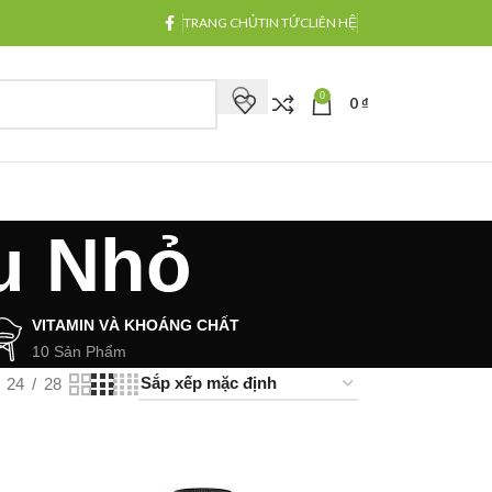
TRANG CHỦ
TIN TỨC
LIÊN HỆ
0
0
₫
u Nhỏ
VITAMIN VÀ KHOÁNG CHẤT
10 Sản Phẩm
24
28