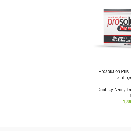
Prosolution Pill
sinh lự
Sinh Lý Nam
,
Tă
1,8