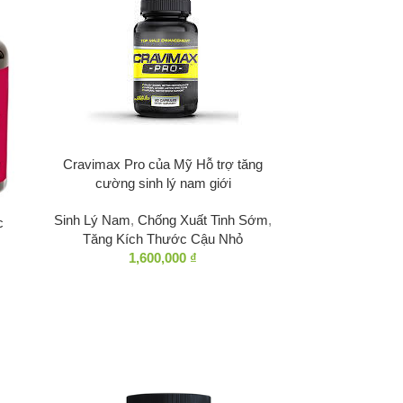
 DÀI THỜI GIAN
ing Delay Spray
lay Spray
Cravimax Pro của Mỹ Hỗ trợ tăng
cường sinh lý nam giới
Sinh Lý Nam
,
Chống Xuất Tinh Sớm
,
c
Tăng Kích Thước Cậu Nhỏ
1,600,000
₫