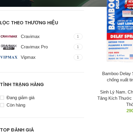
LỌC THEO THƯƠNG HIỆU
Cravimax
1
Cravimax Pro
1
Vipmax
1
Bamboo Delay S
chống xuất t
TÌNH TRẠNG HÀNG
CHỐNG XUẤ
Sinh Lý Nam
,
Ch
Đang giảm giá
Tăng Kích Thước
Cravimax Pr
Thờ
Còn hàng
Gravimax R
29
Vipmax RX
TOP ĐÁNH GIÁ
Winmax Plu