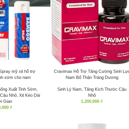
CHỐNG XUẤT TINH SỚM
TĂNG KÍCH THƯỚC CẬU
XỊT KÉO
NHỎ
Cravimax Pro
Proloong
Cravimax
Gravimax RX
Power De
Cravimax Pro
Vipmax RX
Winmax Plus
pray mỹ xịt hỗ trợ
Cravimax Hỗ Trợ Tăng Cường Sinh Lự
inh sớm cho nam
Nam Bổ Thận Tráng Dương
T TINH SỚM
TĂNG KÍCH THƯỚC CẬU
XỊT KÉO DÀI THỜI GIAN
ống Xuất Tinh Sớm
,
Sinh Lý Nam
,
Tăng Kích Thước Cậu
NHỎ
 Cậu Nhỏ
,
Xịt Kéo Dài
Nhỏ
o
Proloonging Delay Spray
i Gian
1,200,000
₫
Cravimax
X
Power Delay Spray
0,000
₫
Cravimax Pro
s