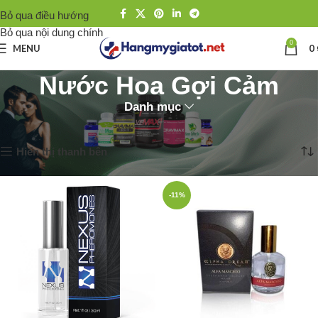
Bỏ qua điều hướng
Bỏ qua nội dung chính
0
MENU
0
Nước Hoa Gợi Cảm
Danh mục
Trang chủ
Nước Hoa Gợi Cảm
Hiển thị 1–12 của 28 kết quả
Hiển thị thanh bên
-11%