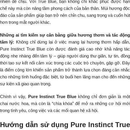
nhiên dễ chịu. Với True Blue, bạn không chỉ khắc phục được hạn
chế này mà còn nâng tầm phong cách của bản thân. Mùi hương độc
đáo của sản phẩm giúp bạn trở nên chỉn chu, sang trọng và cuốn hút
hơn trong mắt người khác.
Những ai tìm kiếm sự cân bằng giữa hương thơm và tác động
tâm lý:
Không chỉ dừng lại ở việc mang lại hương thơm hấp dẫn
Pure Instinct True Blue còn được đánh giá cao nhờ khả năng tác
động nhẹ nhàng đến tâm lý – giúp người dùng thư giãn, tự tin, đồng
thời tạo sự kết nối cảm xúc trong các cuộc trò chuyện, gặp gỡ. Đây
là điểm cộng lớn khiến sản phẩm trở thành lựa chọn đáng cân nhắc
cho những tình huống đặc biệt, từ buổi hẹn lãng mạn cho đến những
sự kiện xã giao quan trọng.
Chính vì vậy,
Pure Instinct True Blue
không chỉ đơn giản là một
chai nước hoa, mà còn là “chìa khóa” để mở ra những cơ hội mới
trong tình yêu, công việc và các mối quan hệ xã hội.
Hướng dẫn sử dụng Pure Instinct True