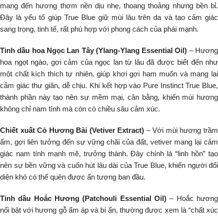
mang đến hương thơm nền dịu nhẹ, thoang thoảng nhưng bền bỉ.
Đây là yếu tố giúp True Blue giữ mùi lâu trên da và tạo cảm giác
sang trọng, tinh tế, rất phù hợp với phong cách của phái mạnh.
Tinh dầu hoa Ngọc Lan Tây (Ylang-Ylang Essential Oil)
– Hươn
hoa ngọt ngào, gợi cảm của ngọc lan từ lâu đã được biết đến như
một chất kích thích tự nhiên, giúp khơi gợi ham muốn và mang lại
cảm giác thư giãn, dễ chịu. Khi kết hợp vào Pure Instinct True Blue,
thành phần này tạo nên sự mềm mại, cân bằng, khiến mùi hương
không chỉ nam tính mà còn có chiều sâu cảm xúc.
Chiết xuất Cỏ Hương Bài (Vetiver Extract)
– Với mùi hương trầ
ấm, gợi liên tưởng đến sự vững chãi của đất, vetiver mang lại cảm
giác nam tính mạnh mẽ, trưởng thành. Đây chính là “linh hồn” tạo
nên sự bền vững và cuốn hút lâu dài của True Blue, khiến người đối
diện khó có thể quên được ấn tượng ban đầu.
Tinh dầu Hoắc Hương (Patchouli Essential Oil)
– Hoắc hương
nổi bật với hương gỗ ấm áp và bí ẩn, thường được xem là “chất xúc