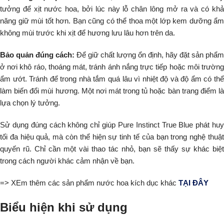
tưởng để xịt nước hoa, bởi lúc này lỗ chân lông mở ra và có khả
năng giữ mùi tốt hơn. Bạn cũng có thể thoa một lớp kem dưỡng ẩm
không mùi trước khi xịt để hương lưu lâu hơn trên da.
Bảo quản đúng cách:
Để giữ chất lượng ổn định, hãy đặt sản phẩm
ở nơi khô ráo, thoáng mát, tránh ánh nắng trực tiếp hoặc môi trường
ẩm ướt. Tránh để trong nhà tắm quá lâu vì nhiệt độ và độ ẩm có thể
làm biến đổi mùi hương. Một nơi mát trong tủ hoặc bàn trang điểm là
lựa chọn lý tưởng.
Sử dụng đúng cách không chỉ giúp Pure Instinct True Blue phát huy
tối đa hiệu quả, mà còn thể hiện sự tinh tế của bạn trong nghệ thuật
quyến rũ. Chỉ cần một vài thao tác nhỏ, bạn sẽ thấy sự khác biệt
trong cách người khác cảm nhận về bạn.
=> XEm thêm các sản phẩm nước hoa kích dục khác
TẠI ĐÂY
Biểu hiện khi sử dụng