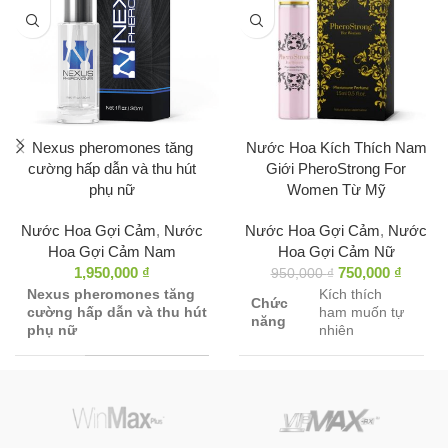
Nexus pheromones tăng
Nước Hoa Kích Thích Nam
cường hấp dẫn và thu hút
Giới PheroStrong For
phụ nữ
Women Từ Mỹ
Nước Hoa Gợi Cảm
,
Nước
Nước Hoa Gợi Cảm
,
Nước
Hoa Gợi Cảm Nam
Hoa Gợi Cảm Nữ
1,950,000
₫
750,000
₫
950,000
₫
Nexus pheromones tăng
Kích thích
Chức
cường hấp dẫn và thu hút
ham muốn tự
năng
phụ nữ
nhiên
Nước hoa tăng
Thành
Estratetraenol
,
Chức
cường hấp dẫn và
phần
Copulins.
năng
thu hút phụ nữ
Sử