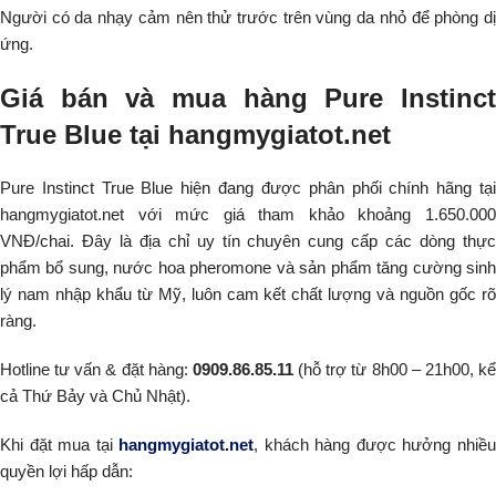
Người có da nhạy cảm nên thử trước trên vùng da nhỏ để phòng dị
ứng.
Giá bán và mua hàng Pure Instinct
True Blue tại hangmygiatot.net
Pure Instinct True Blue hiện đang được phân phối chính hãng tại
hangmygiatot.net với mức giá tham khảo khoảng 1.650.000
VNĐ/chai. Đây là địa chỉ uy tín chuyên cung cấp các dòng thực
phẩm bổ sung, nước hoa pheromone và sản phẩm tăng cường sinh
lý nam nhập khẩu từ Mỹ, luôn cam kết chất lượng và nguồn gốc rõ
ràng.
Hotline tư vấn & đặt hàng:
0909.86.85.11
(hỗ trợ từ 8h00 – 21h00, k
cả Thứ Bảy và Chủ Nhật).
Khi đặt mua tại
hangmygiatot.net
, khách hàng được hưởng nhiề
quyền lợi hấp dẫn: