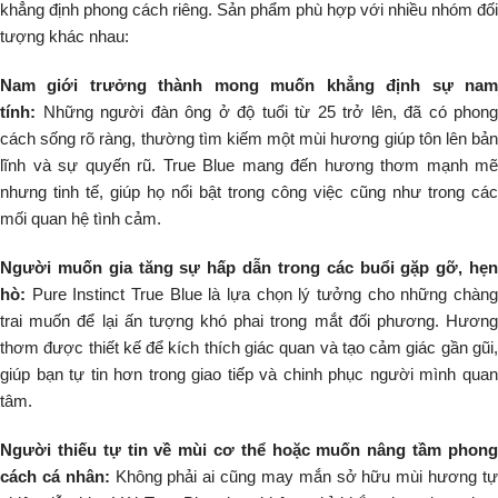
khẳng định phong cách riêng. Sản phẩm phù hợp với nhiều nhóm đối
tượng khác nhau:
Nam giới trưởng thành mong muốn khẳng định sự nam
tính:
Những người đàn ông ở độ tuổi từ 25 trở lên, đã có phong
cách sống rõ ràng, thường tìm kiếm một mùi hương giúp tôn lên bản
lĩnh và sự quyến rũ. True Blue mang đến hương thơm mạnh mẽ
nhưng tinh tế, giúp họ nổi bật trong công việc cũng như trong các
mối quan hệ tình cảm.
Người muốn gia tăng sự hấp dẫn trong các buổi gặp gỡ, hẹn
hò:
Pure Instinct True Blue là lựa chọn lý tưởng cho những chàng
trai muốn để lại ấn tượng khó phai trong mắt đối phương. Hương
thơm được thiết kế để kích thích giác quan và tạo cảm giác gần gũi,
giúp bạn tự tin hơn trong giao tiếp và chinh phục người mình quan
tâm.
Người thiếu tự tin về mùi cơ thể hoặc muốn nâng tầm phong
cách cá nhân:
Không phải ai cũng may mắn sở hữu mùi hương t