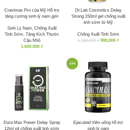
Cravimax Pro của Mỹ Hỗ trợ
Dr.Lab Cosmetics Delay
tăng cường sinh lý nam giới
Strong 150ml gel chống xuất
tinh sớm từ Mỹ
Sinh Lý Nam
,
Chống Xuất
Tinh Sớm
,
Tăng Kích Thước
Chống Xuất Tinh Sớm
Cậu Nhỏ
990,000
₫
1,190,000
₫
1,600,000
₫
-15%
Dura Max Power Delay Spray
Ejaculoid Viên uống hỗ trợ
12ml xịt chống xuất tinh sớm
sinh lý nam