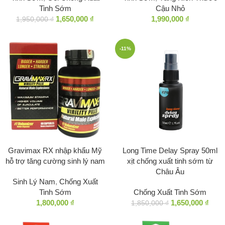
Tinh Sớm
Cậu Nhỏ
1,650,000
₫
1,990,000
₫
1,950,000
₫
-11%
Gravimax RX nhập khẩu Mỹ
Long Time Delay Spray 50ml
hỗ trợ tăng cường sinh lý nam
xịt chống xuất tinh sớm từ
Châu Âu
Sinh Lý Nam
,
Chống Xuất
Tinh Sớm
Chống Xuất Tinh Sớm
1,800,000
₫
1,650,000
₫
1,850,000
₫