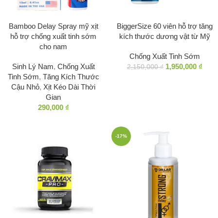
Bamboo Delay Spray mỹ xịt
BiggerSize 60 viên hỗ trợ tăng
hỗ trợ chống xuất tinh sớm
kích thước dương vật từ Mỹ
cho nam
Chống Xuất Tinh Sớm
Sinh Lý Nam
,
Chống Xuất
1,950,000
₫
2,150,000
₫
Tinh Sớm
,
Tăng Kích Thước
Cậu Nhỏ
,
Xịt Kéo Dài Thời
Gian
290,000
₫
-17%