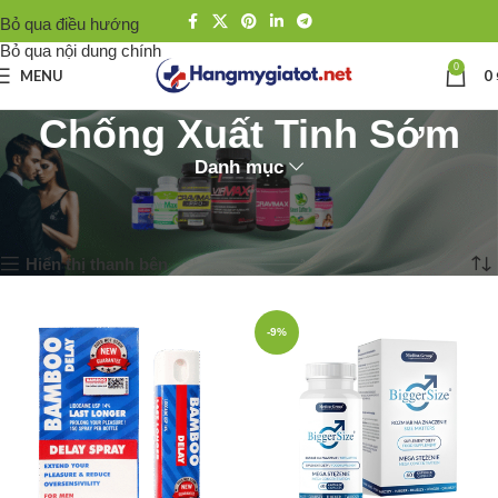
Bỏ qua điều hướng
Bỏ qua nội dung chính
0
MENU
0
Chống Xuất Tinh Sớm
Danh mục
Trang chủ
Sinh Lý Nam
Chống Xuất Tinh Sớm
Hiển thị 1–12 của 31 kết quả
Hiển thị thanh bên
-9%