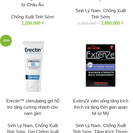
từ Châu Âu
Sinh Lý Nam
,
Chống Xuất
Chống Xuất Tinh Sớm
Tinh Sớm
1,200,000
₫
1,950,000
₫
2,300,000
₫
-15%
Erectin™ stimulating gel hỗ
ExtenZe viên uống tăng kích
trợ tăng cường nhanh cho
thích và tăng thời gian quan
nam giới
hệ từ Mỹ
Sinh Lý Nam
,
Chống Xuất
Sinh Lý Nam
,
Chống Xuất
Tinh Sớm
,
Gel Chống Xuất
Tinh Sớm
,
Tăng Kích Thước