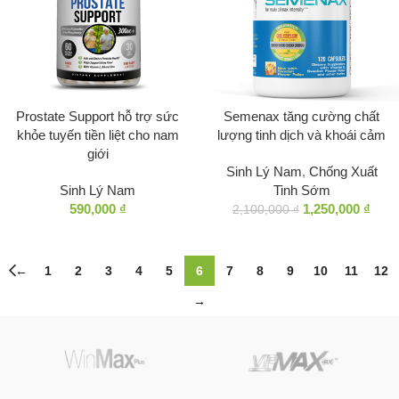
Prostate Support hỗ trợ sức
Semenax tăng cường chất
khỏe tuyến tiền liệt cho nam
lượng tinh dịch và khoái cảm
giới
Sinh Lý Nam
,
Chống Xuất
Sinh Lý Nam
Tinh Sớm
590,000
₫
1,250,000
₫
2,100,000
₫
←
1
2
3
4
5
6
7
8
9
10
11
12
→