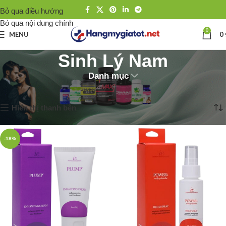
Bỏ qua điều hướng
Bỏ qua nội dung chính
0
MENU
0
Sinh Lý Nam
Danh mục
Trang chủ
Sinh Lý Nam
Trang 6
Hiển thị 61–72 của 140 kết quả
Hiển thị thanh bên
-18%