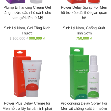
Plump Enhancing Cream Gel
Power Delay Spray For Men
tăng thước cậu nhỏ dành cho
hỗ trợ kéo dài thời gian quan
nam giới đến từ Mỹ
hệ
Sinh Lý Nam
,
Gel Tăng Kích
Sinh Lý Nam
,
Chống Xuất
Thước
Tinh Sớm
900,000
₫
750,000
₫
1,100,000
₫
Power Plus Delay Creme for
Proloonging Delay Spray For
Men hỗ trợ lấy lại bản lĩnh phái
Men xịt chống xuất tinh sớm